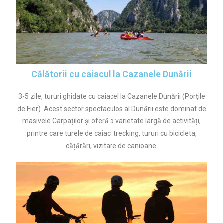
Călătorii cu caiacul la Cazanele Dunării
3-5 zile, tururi ghidate cu caiacel la Cazanele Dunării (Porțile
de Fier). Acest sector spectaculos al Dunării este dominat de
masivele Carpaților și oferă o varietate largă de activități,
printre care turele de caiac, trecking, tururi cu bicicleta,
cățărări, vizitare de canioane.